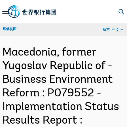
Skip
to
Main
理解贫困
版本:
中文
Navigation
Macedonia, former
Yugoslav Republic of -
Business Environment
Reform : P079552 -
Implementation Status
Results Report :