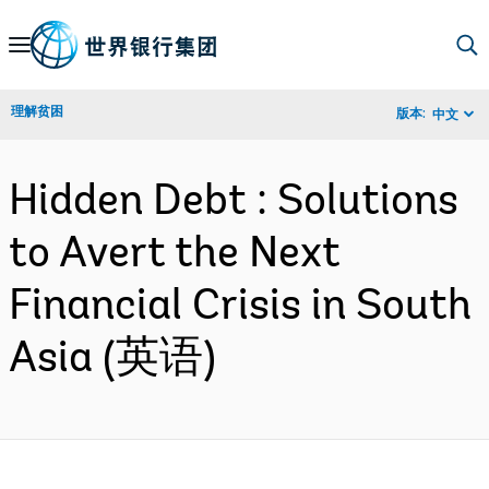
Skip
to
Main
理解贫困
版本:
中文
Navigation
Hidden Debt : Solutions
to Avert the Next
Financial Crisis in South
Asia (英语)