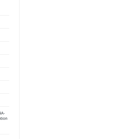
IA-
tion