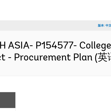
版本:
中
H ASIA- P154577- College
ct - Procurement Plan (英