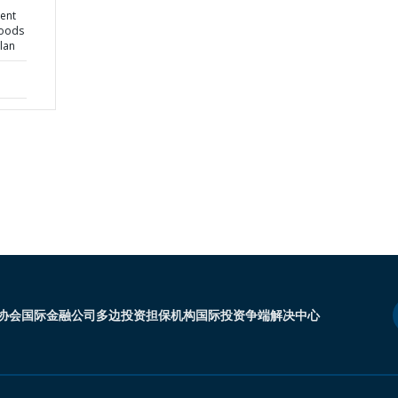
ient
hoods
lan
协会
国际金融公司
多边投资担保机构
国际投资争端解决中心