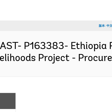
版本:
中
EAST- P163383- Ethiopia R
elihoods Project - Procu