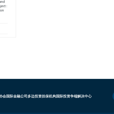
 and
ect :
ion
协会
国际金融公司
多边投资担保机构
国际投资争端解决中心