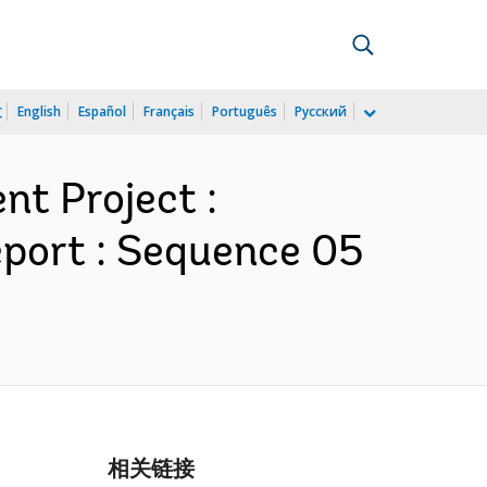
文
English
Español
Français
Português
Русский
t Project :
port : Sequence 05
相关链接