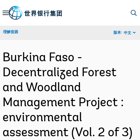
Skip
to
Main
理解贫困
版本:
中文
Navigation
Burkina Faso -
Decentralized Forest
and Woodland
Management Project :
environmental
assessment (Vol. 2 of 3)