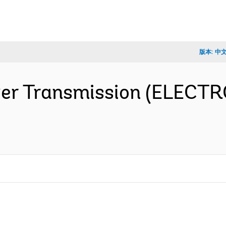
版本:
中
wer Transmission (ELECTR