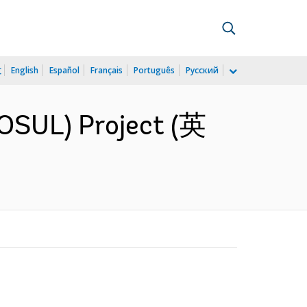
文
English
Español
Français
Português
Русский
OSUL) Project (英