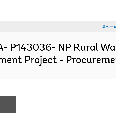
版本:
中
A- P143036- NP Rural Wa
ment Project - Procurem