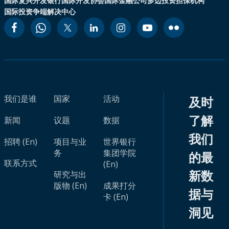
国际复兴开发银行
国际开发协会
国际金融公司
多边投资担保机构
国际投资争端解决中心
我们是谁
国家
活动
及时
了解
新闻
议题
数据
我们
招聘 (En)
项目与业
世界银行
务
集团学院
的最
联系方式
(En)
新数
研究与出
版物 (En)
成果打分
据与
卡 (En)
洞见