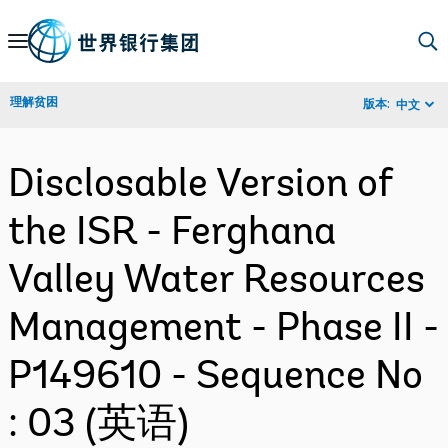
Skip
to
Main
理解贫困
版本:
中文
Navigation
Disclosable Version of
the ISR - Ferghana
Valley Water Resources
Management - Phase II -
P149610 - Sequence No
: 03 (英语)