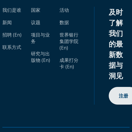
我们是谁
国家
活动
及时
了解
新闻
议题
数据
我们
招聘 (En)
项目与业
世界银行
务
集团学院
的最
联系方式
(En)
新数
研究与出
版物 (En)
成果打分
据与
卡 (En)
洞见
注册