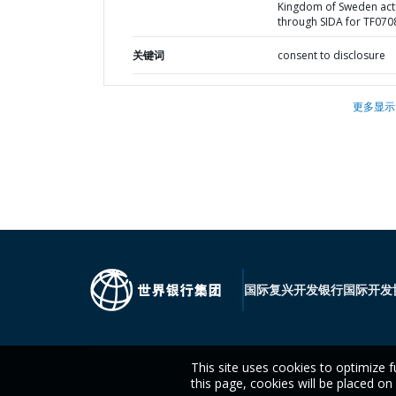
Kingdom of Sweden act
through SIDA for TF070
关键词
consent to disclosure
更多显示
国际复兴开发银行
国际开发
This site uses cookies to optimize f
this page, cookies will be placed o