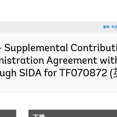
版本:
中
- Supplemental Contribut
istration Agreement wit
ough SIDA for TF070872 