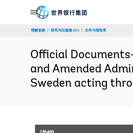
Skip
to
Main
理解贫困
研究与出版物 (En)
文件与报告库
Navigation
Official Documents
and Amended Admin
Sweden acting thr