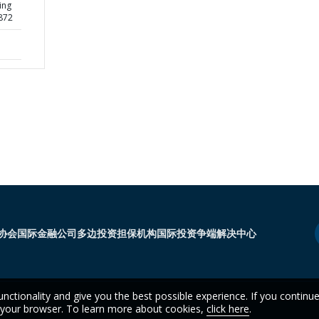
ing
872
协会
国际金融公司
多边投资担保机构
国际投资争端解决中心
unctionality and give you the best possible experience. If you continu
n your browser. To learn more about cookies,
click here
.