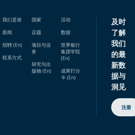
我们是谁
国家
活动
及时
了解
新闻
议题
数据
我们
招聘 (En)
项目与业
世界银行
务
集团学院
的最
联系方式
(En)
新数
研究与出
版物 (En)
成果打分
据与
卡 (En)
洞见
注册