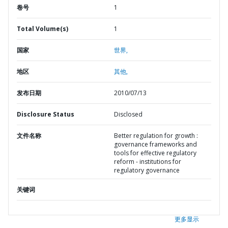
卷号
1
Total Volume(s)
1
国家
世界,
地区
其他,
发布日期
2010/07/13
Disclosure Status
Disclosed
文件名称
Better regulation for growth :
governance frameworks and
tools for effective regulatory
reform - institutions for
regulatory governance
关键词
更多显示