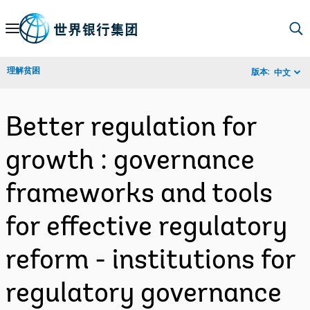
Skip
to
Main
理解贫困
版本:
中文
Navigation
Better regulation for
growth : governance
frameworks and tools
for effective regulatory
reform - institutions for
regulatory governance