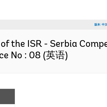
版本:
中
 of the ISR - Serbia Comp
ce No : 08 (英语)