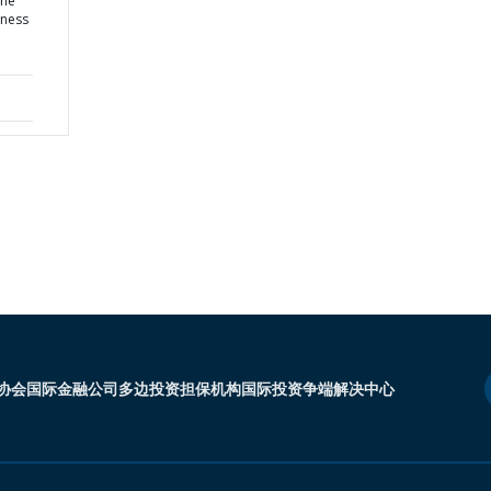
the
eness
协会
国际金融公司
多边投资担保机构
国际投资争端解决中心