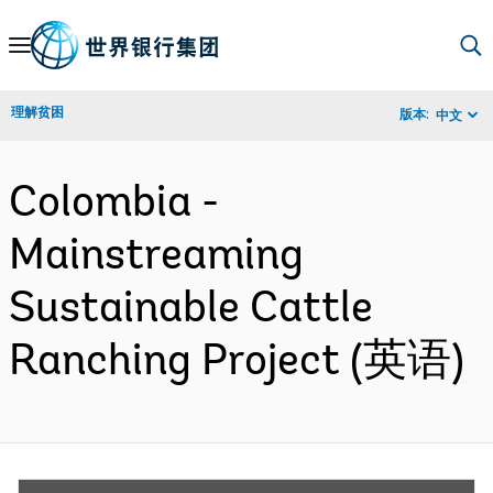
Skip
to
Main
理解贫困
版本:
中文
Navigation
Colombia -
Mainstreaming
Sustainable Cattle
Ranching Project (英语)