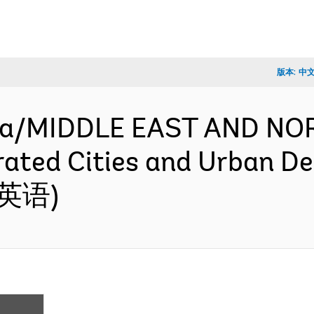
版本:
中
za/MIDDLE EAST AND NO
ated Cities and Urban De
 (英语)