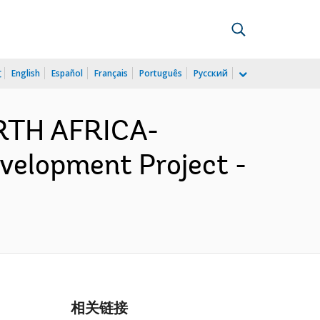
文
English
Español
Français
Português
Русский
RTH AFRICA-
velopment Project -
相关链接