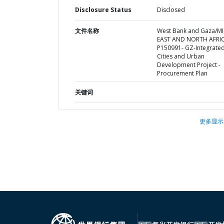
Disclosure Status
Disclosed
文件名称
West Bank and Gaza/M
EAST AND NORTH AFRI
P150991- GZ-Integrate
Cities and Urban
Development Project -
Procurement Plan
关键词
更多显示