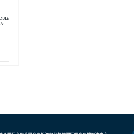
IDDLE
CA-
d