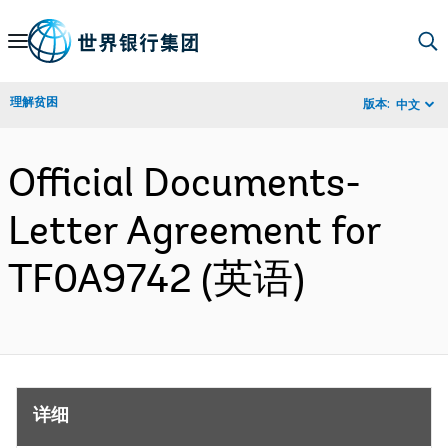
Skip
to
Main
理解贫困
版本:
中文
Navigation
Official Documents-
Letter Agreement for
TF0A9742 (英语)
详细