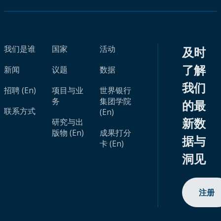
我们是谁
国家
活动
及时
了解
新闻
议题
数据
我们
招聘 (En)
项目与业
世界银行
务
集团学院
的最
联系方式
(En)
新数
研究与出
版物 (En)
成果打分
据与
卡 (En)
洞见
注册