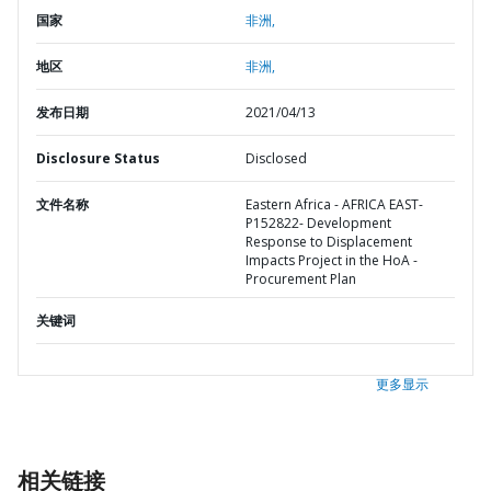
国家
非洲,
地区
非洲,
发布日期
2021/04/13
Disclosure Status
Disclosed
文件名称
Eastern Africa - AFRICA EAST-
P152822- Development
Response to Displacement
Impacts Project in the HoA -
Procurement Plan
关键词
更多显示
相关链接