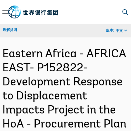
Skip
to
Main
理解贫困
版本:
中文
Navigation
Eastern Africa - AFRICA
EAST- P152822-
Development Response
to Displacement
Impacts Project in the
HoA - Procurement Plan