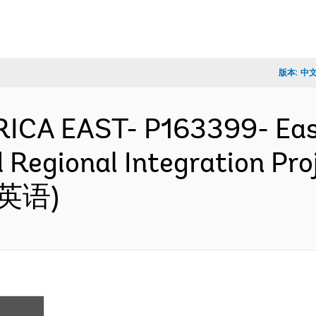
版本:
中
RICA EAST- P163399- East 
Regional Integration Pro
 (英语)