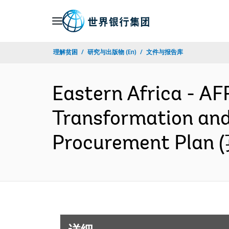
Skip
to
Main
理解贫困
研究与出版物 (En)
文件与报告库
Navigation
Eastern Africa - AF
Transformation and 
Procurement Plan