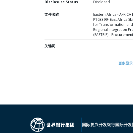
Disclosure Status
Disclosed
文件名称
Eastern Africa - AFRICA 
P163399- East Africa Ski
for Transformation and
Regional Integration Pr
(EASTRIP) - Procurement
关键词
更多显示
国际复兴开发银行
国际开发