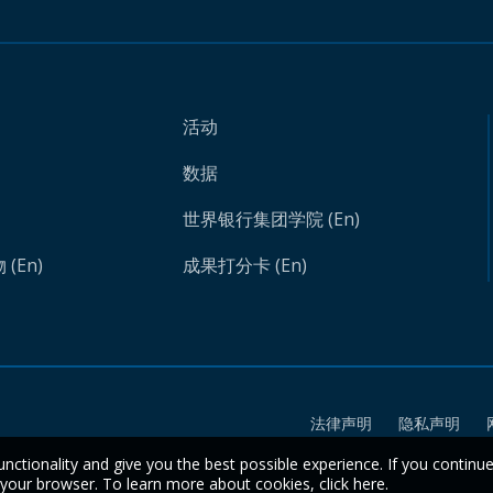
活动
数据
世界银行集团学院 (En)
(En)
成果打分卡 (En)
法律声明
隐私声明
unctionality and give you the best possible experience. If you continu
n your browser. To learn more about cookies,
click here
.