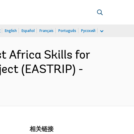
文
English
Español
Français
Português
Русский
Africa Skills for
ject (EASTRIP) -
相关链接