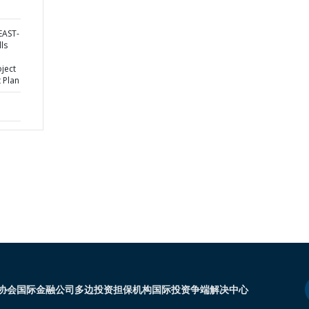
EAST-
lls
oject
 Plan
协会
国际金融公司
多边投资担保机构
国际投资争端解决中心