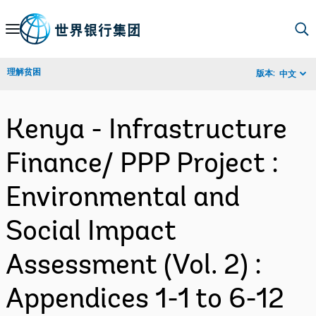
Skip
to
Main
理解贫困
版本:
中文
Navigation
Kenya - Infrastructure
Finance/ PPP Project :
Environmental and
Social Impact
Assessment (Vol. 2) :
Appendices 1-1 to 6-12