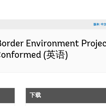
版本:
中
Border Environment Projec
 Conformed (英语)
下载