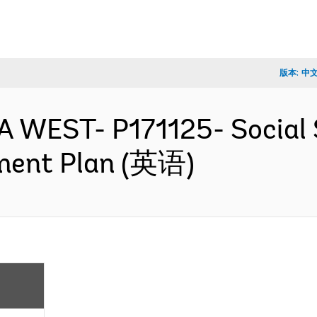
版本:
中
A WEST- P171125- Social
rement Plan (英语)