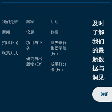
我们是谁
国家
活动
及时
了解
新闻
议题
数据
我们
招聘 (En)
项目与业
世界银行
务
集团学院
的最
联系方式
(En)
新数
研究与出
版物 (En)
成果打分
据与
卡 (En)
洞见
注册