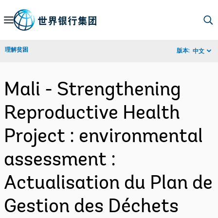
Skip
to
Main
理解贫困
版本:
中文
Navigation
Mali - Strengthening
Reproductive Health
Project : environmental
assessment :
Actualisation du Plan de
Gestion des Déchets