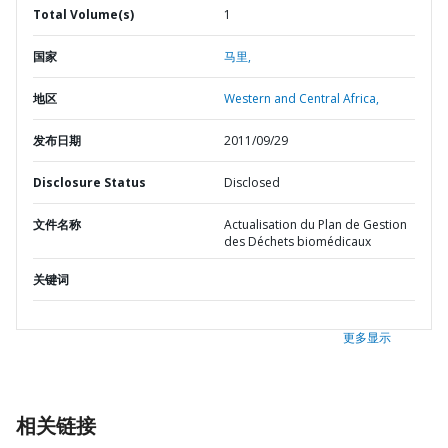
Total Volume(s)
1
国家
马里,
地区
Western and Central Africa,
发布日期
2011/09/29
Disclosure Status
Disclosed
文件名称
Actualisation du Plan de Gestion
des Déchets biomédicaux
关键词
更多显示
相关链接