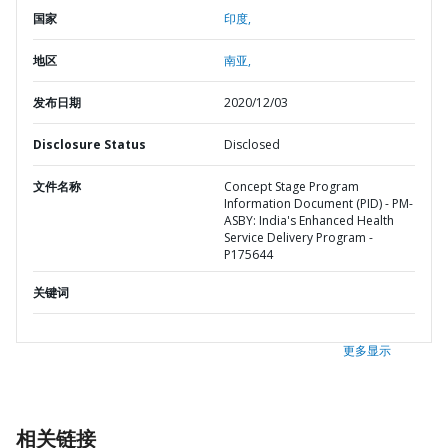
国家
印度,
地区
南亚,
发布日期
2020/12/03
Disclosure Status
Disclosed
文件名称
Concept Stage Program
Information Document (PID) - PM-
ASBY: India's Enhanced Health
Service Delivery Program -
P175644
关键词
更多显示
相关链接