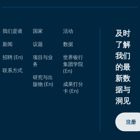
我们是谁
国家
活动
及时
了解
新闻
议题
数据
我们
招聘 (En)
项目与业
世界银行
务
集团学院
的最
联系方式
(En)
新数
研究与出
版物 (En)
成果打分
据与
卡 (En)
洞见
注册