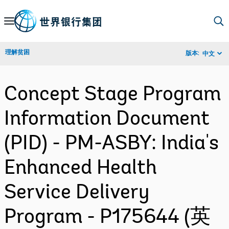
Skip
to
Main
理解贫困
版本:
中文
Navigation
Concept Stage Program
Information Document
(PID) - PM-ASBY: India's
Enhanced Health
Service Delivery
Program - P175644 (英