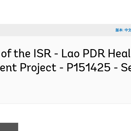
版本:
中
 of the ISR - Lao PDR He
ent Project - P151425 - S