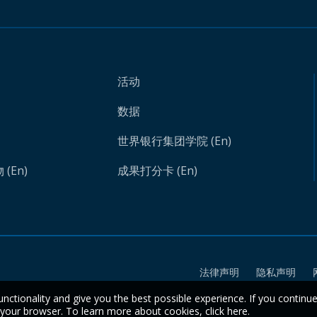
活动
数据
世界银行集团学院 (En)
(En)
成果打分卡 (En)
法律声明
隐私声明
unctionality and give you the best possible experience. If you continu
n your browser. To learn more about cookies,
click here
.