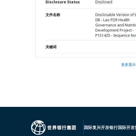
Disclosure Status
Disclosed
文件名称
Disclosable Version of 
ISR - Lao PDR Health
Governance and Nutrit
Development Project -
P151425 - Sequence No 
关键词
更多显示
国际复兴开发银行
国际开发