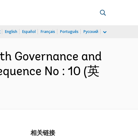
文
English
Español
Français
Português
Русский
alth Governance and
equence No : 10 (英
相关链接