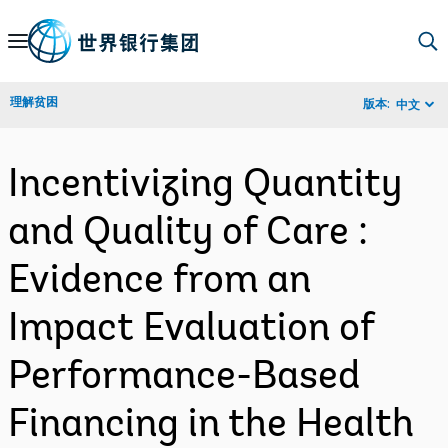
Skip
to
Main
理解贫困
版本:
中文
Navigation
Incentivizing Quantity
and Quality of Care :
Evidence from an
Impact Evaluation of
Performance-Based
Financing in the Health