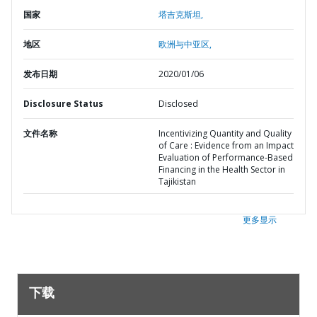
国家
塔吉克斯坦,
地区
欧洲与中亚区,
发布日期
2020/01/06
Disclosure Status
Disclosed
文件名称
Incentivizing Quantity and Quality
of Care : Evidence from an Impact
Evaluation of Performance-Based
Financing in the Health Sector in
Tajikistan
更多显示
下载