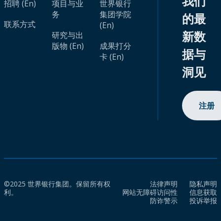
我们
招聘 (En)
项目与业
世界银行
务
集团学院
的最
联系方式
(En)
新数
研究与出
版物 (En)
成果打分
据与
卡 (En)
洞见
注册
©2025 世界银行集团。保留所有权
法律声明
隐私声明
利。
网站无障碍访问性
信息获取
防诈警示
投诉举报