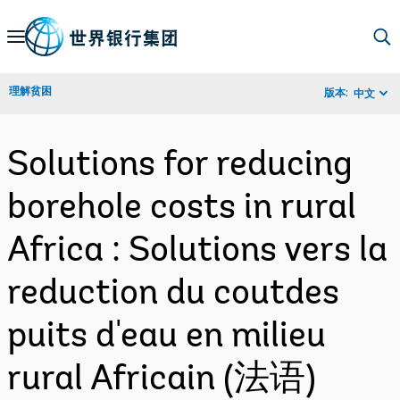
Skip
to
Main
理解贫困
版本:
中文
Navigation
Solutions for reducing
borehole costs in rural
Africa : Solutions vers la
reduction du coutdes
puits d'eau en milieu
rural Africain (法语)