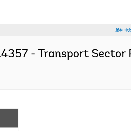
版本:
中
4357 - Transport Sector P