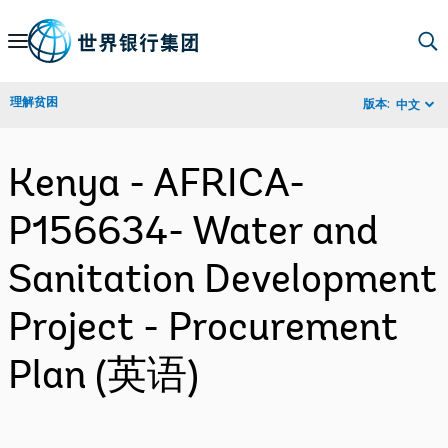
Skip
to
Main
理解贫困
版本:
中文
Navigation
Kenya - AFRICA-
P156634- Water and
Sanitation Development
Project - Procurement
Plan (英语)