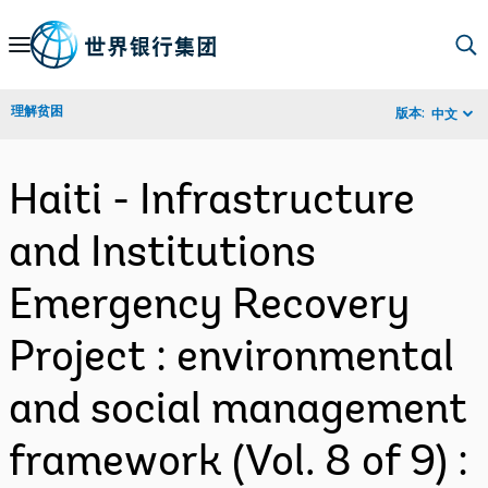
Skip
to
Main
理解贫困
版本:
中文
Navigation
Haiti - Infrastructure
and Institutions
Emergency Recovery
Project : environmental
and social management
framework (Vol. 8 of 9) :