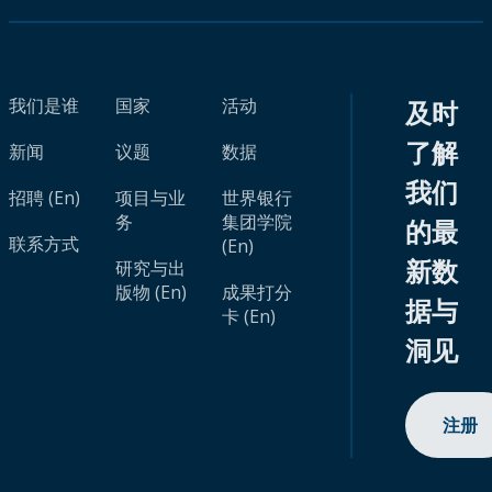
我们是谁
国家
活动
及时
了解
新闻
议题
数据
我们
招聘 (En)
项目与业
世界银行
务
集团学院
的最
联系方式
(En)
新数
研究与出
版物 (En)
成果打分
据与
卡 (En)
洞见
注册