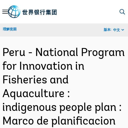
Skip
to
Main
理解贫困
版本:
中文
Navigation
Peru - National Program
for Innovation in
Fisheries and
Aquaculture :
indigenous people plan :
Marco de planificacion