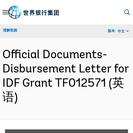
Skip
to
Main
理解贫困
版本:
中文
Navigation
Official Documents-
Disbursement Letter for
IDF Grant TF012571 (英
语)