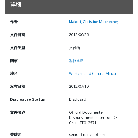
详细
作者
Makori, Christine Mocheche;
文件日期
2012/06/26
文件类型
支付函
国家
塞拉里昂,
地区
Western and Central Africa,
发布日期
2012/07/19
Disclosure Status
Disclosed
文件名称
Official Documents-
Disbursement Letter for IDF
Grant TF012571
关键词
senior finance officer