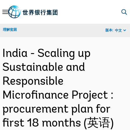
Skip
to
Main
理解贫困
版本:
中文
Navigation
India - Scaling up
Sustainable and
Responsible
Microfinance Project :
procurement plan for
first 18 months (英语)