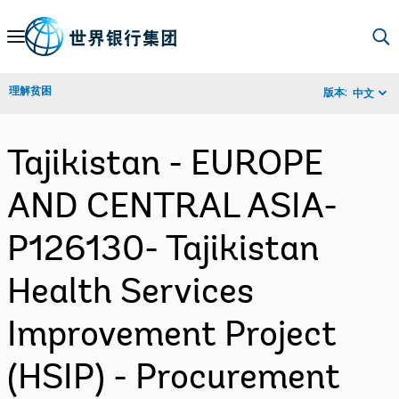
Skip
to
Main
理解贫困
版本:
中文
Navigation
Tajikistan - EUROPE
AND CENTRAL ASIA-
P126130- Tajikistan
Health Services
Improvement Project
(HSIP) - Procurement