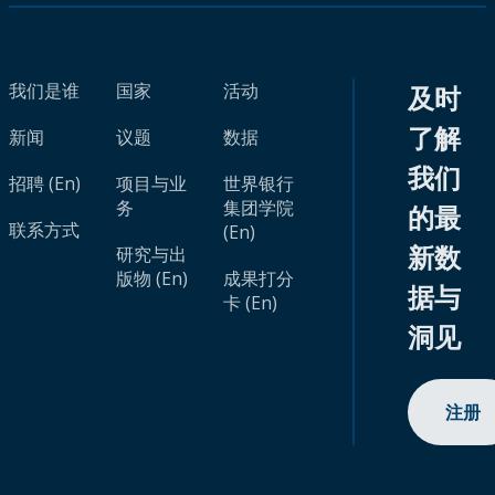
我们是谁
国家
活动
及时
了解
新闻
议题
数据
我们
招聘 (En)
项目与业
世界银行
务
集团学院
的最
联系方式
(En)
新数
研究与出
版物 (En)
成果打分
据与
卡 (En)
洞见
注册