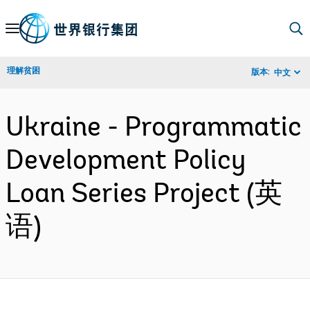
Skip
to
Main
理解贫困
版本:
中文
Navigation
Ukraine - Programmatic
Development Policy
Loan Series Project (英
语)