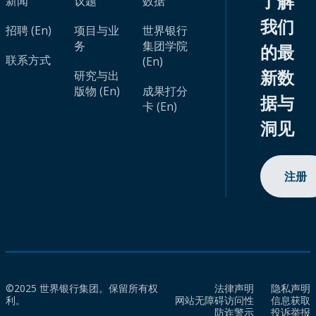
了解
新闻
议题
数据
我们
招聘 (En)
项目与业
世界银行
务
集团学院
的最
联系方式
(En)
新数
研究与出
版物 (En)
成果打分
据与
卡 (En)
洞见
注册
©2025 世界银行集团。保留所有权
法律声明
隐私声明
利。
网站无障碍访问性
信息获取
防诈警示
投诉举报