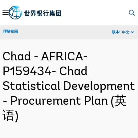
Skip
to
Main
理解贫困
版本:
中文
Navigation
Chad - AFRICA-
P159434- Chad
Statistical Development
- Procurement Plan (英
语)