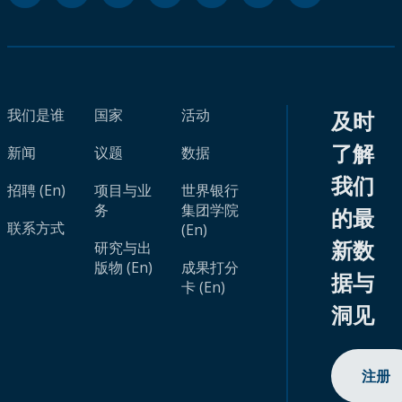
我们是谁
国家
活动
及时
了解
新闻
议题
数据
我们
招聘 (En)
项目与业
世界银行
务
集团学院
的最
联系方式
(En)
新数
研究与出
版物 (En)
成果打分
据与
卡 (En)
洞见
注册