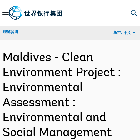
Skip
to
Main
理解贫困
版本:
中文
Navigation
Maldives - Clean
Environment Project :
Environmental
Assessment :
Environmental and
Social Management