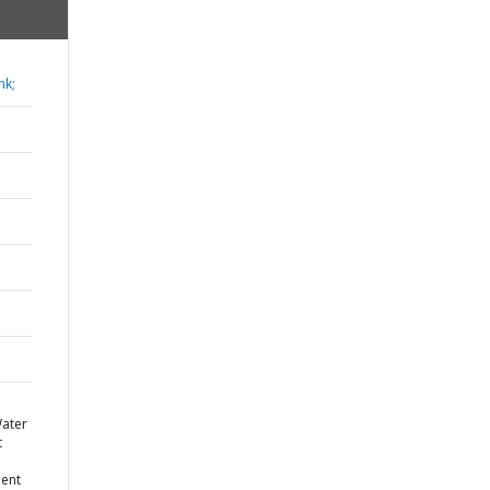
nk;
Water
t
ent