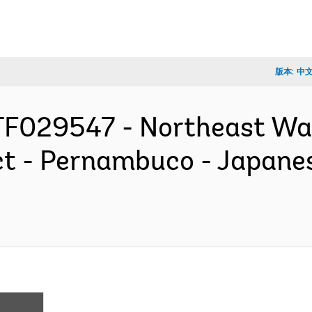
版本:
中
TF029547 - Northeast Wa
t - Pernambuco - Japane