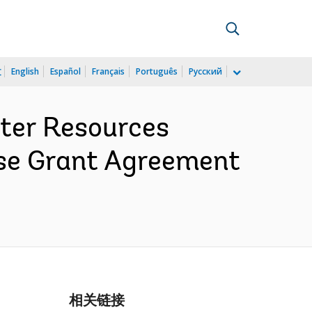
文
English
Español
Français
Português
Русский
ter Resources
se Grant Agreement
相关链接