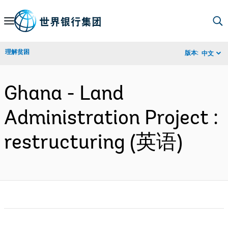
Skip
to
Main
理解贫困
版本:
中文
Navigation
Ghana - Land
Administration Project :
restructuring (英语)