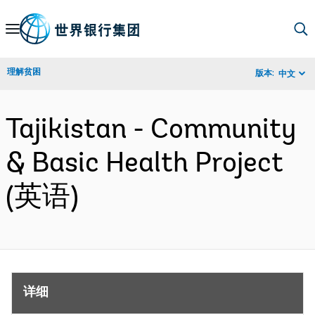
Skip
to
Main
理解贫困
版本:
中文
Navigation
Tajikistan - Community
& Basic Health Project
(英语)
详细