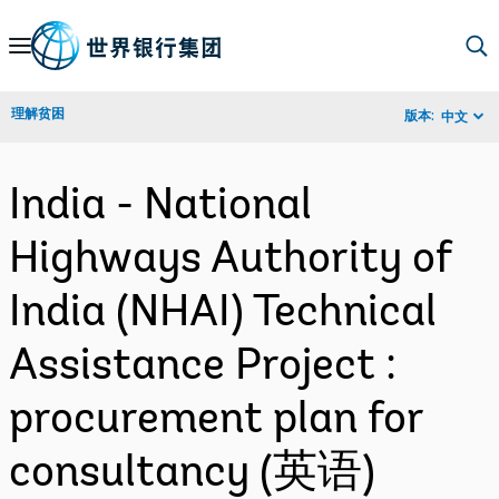
Skip
to
Main
理解贫困
版本:
中文
Navigation
India - National
Highways Authority of
India (NHAI) Technical
Assistance Project :
procurement plan for
consultancy (英语)