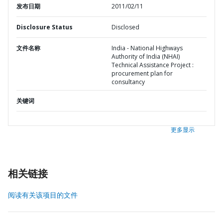
发布日期
2011/02/11
Disclosure Status
Disclosed
文件名称
India - National Highways
Authority of India (NHAI)
Technical Assistance Project :
procurement plan for
consultancy
关键词
更多显示
相关链接
阅读有关该项目的文件