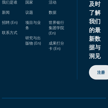
我们是谁
国家
活动
及时
了解
新闻
议题
数据
我们
招聘 (En)
项目与业
世界银行
务
集团学院
的最
联系方式
(En)
新数
研究与出
版物 (En)
成果打分
据与
卡 (En)
洞见
注册