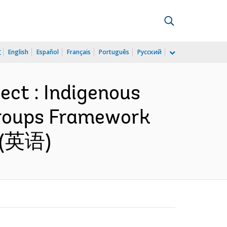
文
English
Español
Français
Português
Русский
ect : Indigenous
 Groups Framework
y (英语)