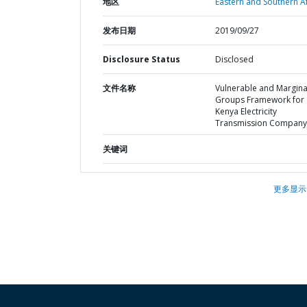
地区
Eastern and Southern Af
发布日期
2019/09/27
Disclosure Status
Disclosed
文件名称
Vulnerable and Margina
Groups Framework for
Kenya Electricity
Transmission Company
关键词
更多显示