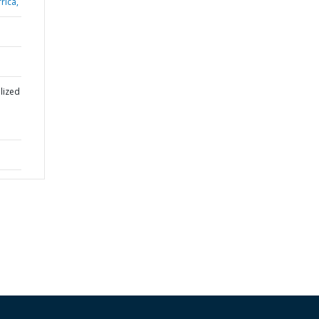
rica,
lized