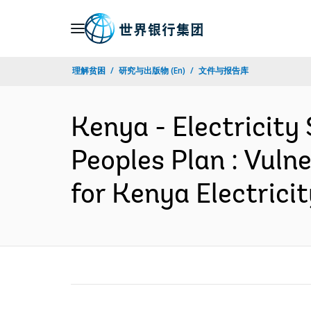
Skip
to
Main
理解贫困
研究与出版物 (En)
文件与报告库
Navigation
Kenya - Electricity
Peoples Plan : Vul
for Kenya Electric