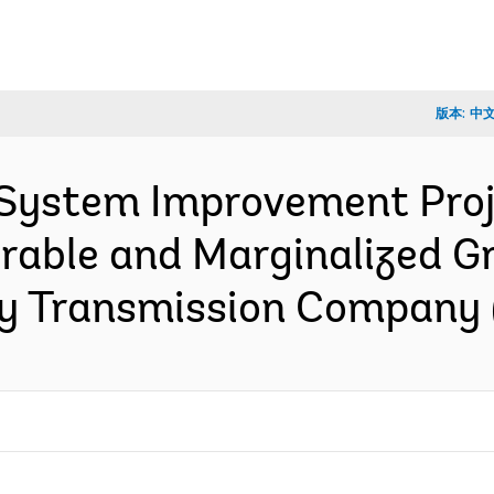
版本:
中
 System Improvement Proj
nerable and Marginalized
ity Transmission Compan