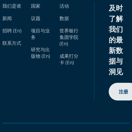
我们是谁
国家
活动
及时
了解
新闻
议题
数据
我们
招聘 (En)
项目与业
世界银行
务
集团学院
的最
联系方式
(En)
新数
研究与出
版物 (En)
成果打分
据与
卡 (En)
洞见
注册