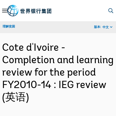
Skip
to
Main
理解贫困
版本:
中文
Navigation
Cote d'Ivoire -
Completion and learning
review for the period
FY2010-14 : IEG review
(英语)