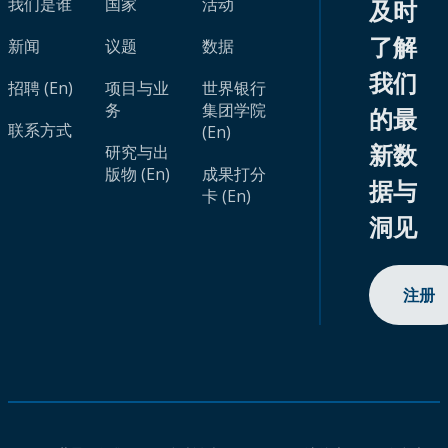
我们是谁
国家
活动
及时
了解
新闻
议题
数据
我们
招聘 (En)
项目与业
世界银行
务
集团学院
的最
联系方式
(En)
新数
研究与出
版物 (En)
成果打分
据与
卡 (En)
洞见
注册