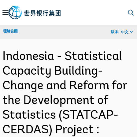
Skip
to
Main
理解贫困
版本:
中文
Navigation
Indonesia - Statistical
Capacity Building-
Change and Reform for
the Development of
Statistics (STATCAP-
CERDAS) Project :