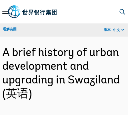
Skip
to
Main
理解贫困
版本:
中文
Navigation
A brief history of urban
development and
upgrading in Swaziland
(英语)