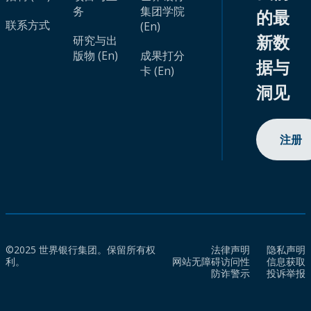
务
集团学院
的最
联系方式
(En)
新数
研究与出
版物 (En)
成果打分
据与
卡 (En)
洞见
注册
©2025 世界银行集团。保留所有权
法律声明
隐私声明
利。
网站无障碍访问性
信息获取
防诈警示
投诉举报