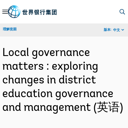
Skip
to
Main
理解贫困
版本:
中文
Navigation
Local governance
matters : exploring
changes in district
education governance
and management (英语)