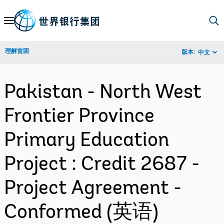
Skip
to
Main
理解贫困
版本:
中文
Navigation
Pakistan - North West
Frontier Province
Primary Education
Project : Credit 2687 -
Project Agreement -
Conformed (英语)