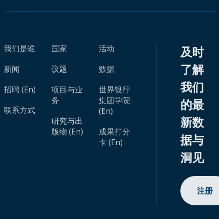
我们是谁
国家
活动
及时
了解
新闻
议题
数据
我们
招聘 (En)
项目与业
世界银行
务
集团学院
的最
联系方式
(En)
新数
研究与出
版物 (En)
成果打分
据与
卡 (En)
洞见
注册