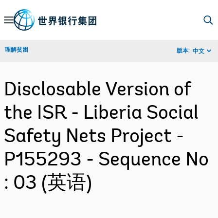
Skip
to
Main
理解贫困
版本:
中文
Navigation
Disclosable Version of
the ISR - Liberia Social
Safety Nets Project -
P155293 - Sequence No
: 03 (英语)