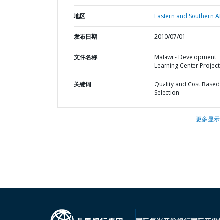
地区
Eastern and Southern Af
发布日期
2010/07/01
文件名称
Malawi - Development
Learning Center Project 
关键词
Quality and Cost Based
Selection
更多显示