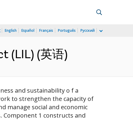
文
English
Español
Français
Português
Русский
ct (LIL) (英语)
ess and sustainability o f a
ork to strengthen the capacity of
 and manage social and economic
. Component 1 constructs and