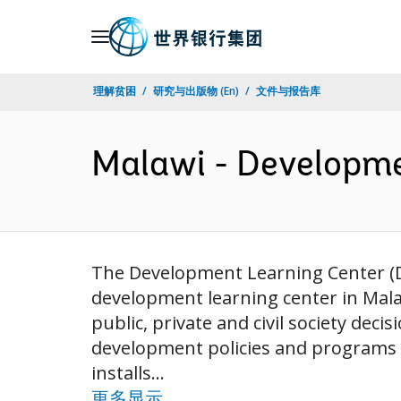
Skip
to
Main
理解贫困
研究与出版物 (En)
文件与报告库
Navigation
Malawi - Developme
The Development Learning Center (DLC
development learning center in Mala
public, private and civil society de
development policies and programs
installs...
更多显示