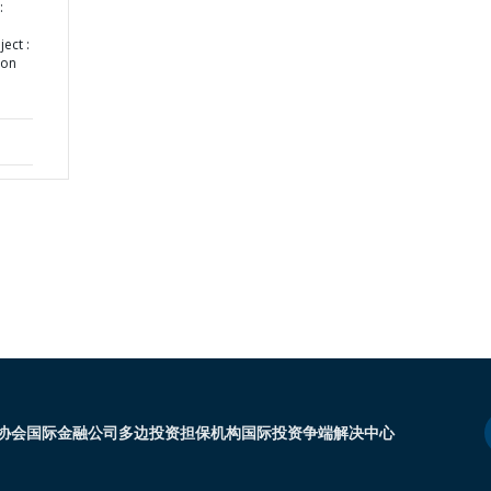
:
m
ect :
ion
协会
国际金融公司
多边投资担保机构
国际投资争端解决中心