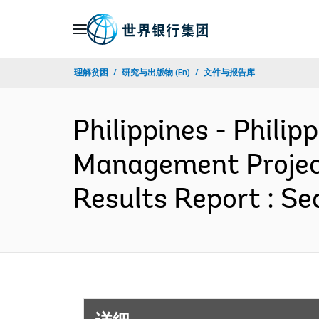
Skip
to
Main
理解贫困
研究与出版物 (En)
文件与报告库
Navigation
Philippines - Phili
Management Projec
Results Report : S