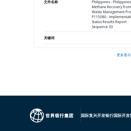
文件名称
Philippines - Philippines
Methane Recovery fro
Waste Management Proj
P115080 - Implementat
Status Results Report :
Sequence 03
关键词
更多显示
国际复兴开发银行
国际开发