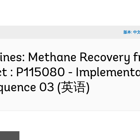
版本:
中
ppines: Methane Recovery
t : P115080 - Implementa
equence 03 (英语)