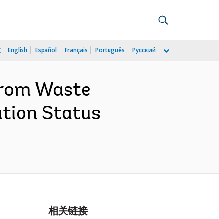
文
English
Español
Français
Português
Русский
 from Waste
tion Status
相关链接